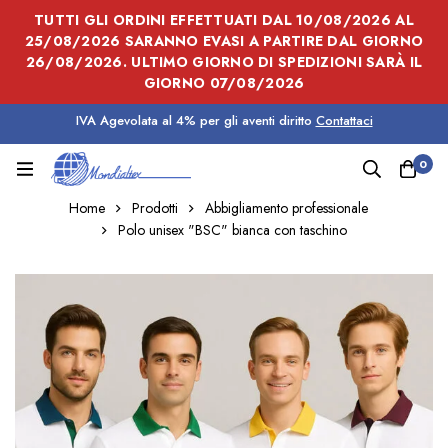
TUTTI GLI ORDINI EFFETTUATI DAL 10/08/2026 AL
25/08/2026 SARANNO EVASI A PARTIRE DAL GIORNO
26/08/2026. ULTIMO GIORNO DI SPEDIZIONI SARÀ IL
GIORNO 07/08/2026
IVA Agevolata al 4% per gli aventi diritto
Contattaci
0
Home
Prodotti
Abbigliamento professionale
Polo unisex "BSC" bianca con taschino