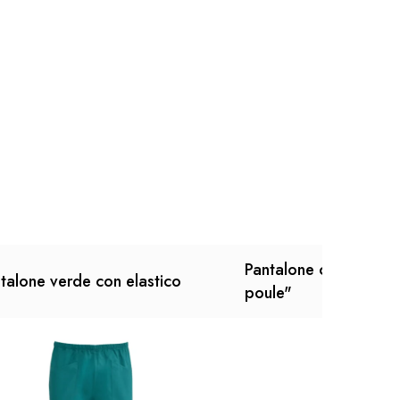
Pantalone cuoco uom
talone verde con elastico
poule"