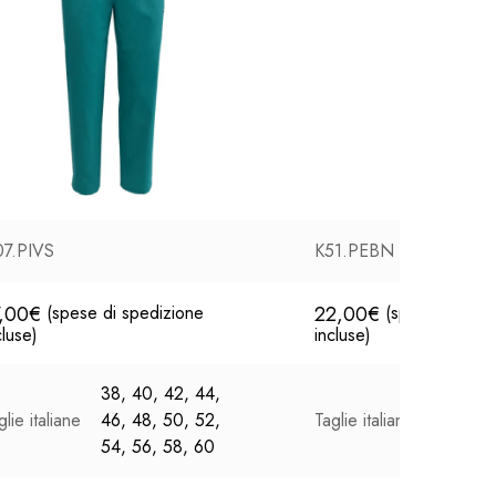
7.PIVS
K51.PEBN
7,00
€
22,00
€
(spese di spedizione
(spese di sped
cluse)
incluse)
38, 40, 42, 44,
38, 40,
glie italiane
46, 48, 50, 52,
Taglie italiane
46, 48,
54, 56, 58, 60
54, 56,