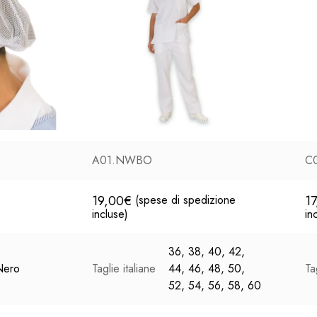
A01.NWBO
C0
19,00
€
1
(spese di spedizione
incluse)
in
36, 38, 40, 42,
Nero
Taglie italiane
44, 46, 48, 50,
Ta
52, 54, 56, 58, 60