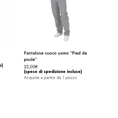
35,30
€
(spese 
LINEA 
Pantalone cuoco uomo “Pied de
poule”
e)
22,00
€
(spese di spedizione incluse)
Acquista a partire da 1 pezzo